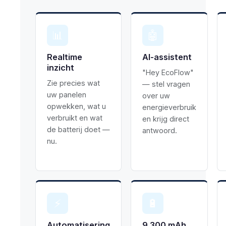
📊
🤖
Realtime
AI-assistent
inzicht
"Hey EcoFlow"
Zie precies wat
— stel vragen
uw panelen
over uw
opwekken, wat u
energieverbruik
verbruikt en wat
en krijg direct
de batterij doet —
antwoord.
nu.
⚡
🔋
Automatisering
9.300 mAh