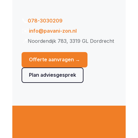
📞
078-3030209
✉️
info@pavani-zon.nl
📍
Noordendijk 783, 3319 GL Dordrecht
Offerte aanvragen →
Plan adviesgesprek