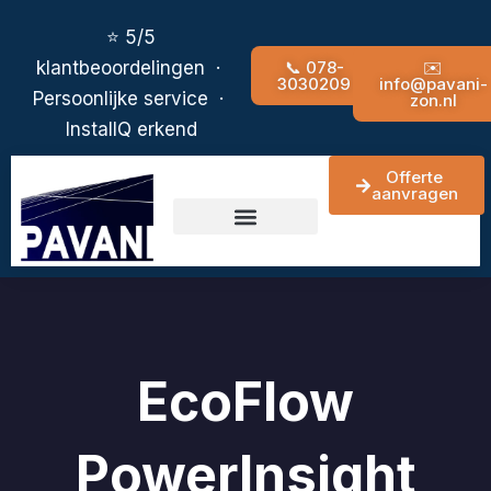
Ga
de
⭐ 5/5
naar
inhoud
📞 078-
✉️
klantbeoordelingen ·
de
3030209
info@pavani-
Persoonlijke service ·
zon.nl
inhoud
InstallQ erkend
Offerte
aanvragen
contact pagina
EcoFlow
PowerInsight