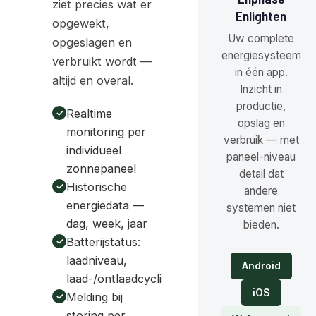
ziet precies wat er
Enlighten
opgewekt,
Uw complete
opgeslagen en
energiesysteem
verbruikt wordt —
in één app.
altijd en overal.
Inzicht in
productie,
Realtime
opslag en
monitoring per
verbruik — met
individueel
paneel-niveau
zonnepaneel
detail dat
Historische
andere
energiedata —
systemen niet
dag, week, jaar
bieden.
Batterijstatus:
laadniveau,
Android
laad-/ontlaadcycli
iOS
Melding bij
storing per