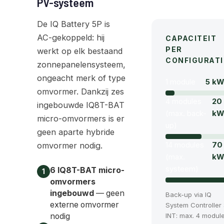
PV-systeem
De IQ Battery 5P is
AC-gekoppeld: hij
CAPACITEIT
PER
werkt op elk bestaand
CONFIGURATI
zonnepanelensysteem,
ongeacht merk of type
1 module
5 kW
omvormer. Dankzij zes
4 modules
20
ingebouwde IQ8T-BAT
(max. back-
kW
micro-omvormers is er
up)
geen aparte hybride
14 modules
70
omvormer nodig.
(max.
kW
systeem)
6 IQ8T-BAT micro-
1
omvormers
ingebouwd
— geen
Back-up via IQ
externe omvormer
System Controller
INT: max. 4 modul
nodig