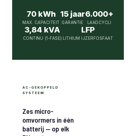
70 kWh
15 jaar
6.000+
MAX. CAPACITEIT
GARANTIE
LAADCYCLI
3,84 kVA
LFP
CONTINU (1-FASE)
LITHIUM IJZERFOSFAAT
AC-GEKOPPELD
SYSTEEM
Zes micro-
omvormers in één
batterij — op elk