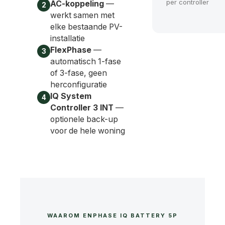
per controller
AC-koppeling
—
2
werkt samen met
elke bestaande PV-
installatie
FlexPhase
—
3
automatisch 1-fase
of 3-fase, geen
herconfiguratie
IQ System
4
Controller 3 INT
—
optionele back-up
voor de hele woning
WAAROM ENPHASE IQ BATTERY 5P