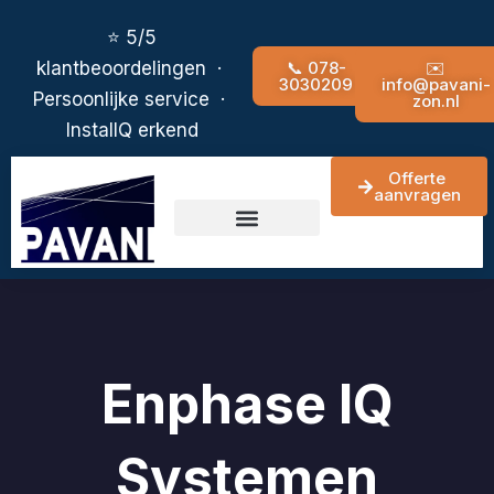
Ga
de
⭐ 5/5
naar
inhoud
📞 078-
✉️
klantbeoordelingen ·
de
3030209
info@pavani-
Persoonlijke service ·
zon.nl
inhoud
InstallQ erkend
Offerte
aanvragen
contact pagina
Enphase IQ
Systemen