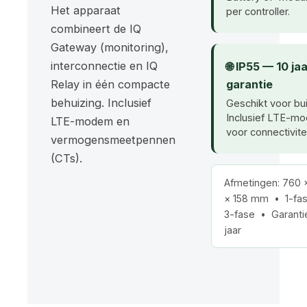
Het apparaat
per controller.
combineert de IQ
Gateway (monitoring),
interconnectie en IQ
🌐 IP55 — 10 ja
Relay in één compacte
garantie
behuizing. Inclusief
Geschikt voor bui
Inclusief LTE-m
LTE-modem en
voor connectivitei
vermogensmeetpennen
(CTs).
Afmetingen: 760 
× 158 mm • 1-fa
3-fase • Garantie
jaar