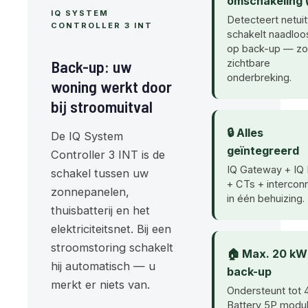
omschakeling 
IQ SYSTEM
Detecteert netuit
CONTROLLER 3 INT
schakelt naadloo
op back-up — zo
Back-up: uw
zichtbare
onderbreking.
woning werkt door
bij stroomuitval
🔒 Alles
De IQ System
geïntegreerd
Controller 3 INT is de
IQ Gateway + IQ 
schakel tussen uw
+ CTs + intercon
zonnepanelen,
in één behuizing.
thuisbatterij en het
elektriciteitsnet. Bij een
stroomstoring schakelt
🏠 Max. 20 kW
hij automatisch — u
back-up
merkt er niets van.
Ondersteunt tot 
Battery 5P modu